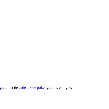
gratuit
et de
cadeaux de poker gratuits
en ligne.