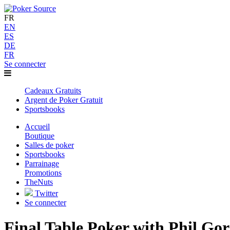
FR
EN
ES
DE
FR
Se connecter
Cadeaux Gratuits
Argent de Poker Gratuit
Sportsbooks
Accueil
Boutique
Salles de poker
Sportsbooks
Parrainage
Promotions
TheNuts
Twitter
Se connecter
Final Table Poker with Phil Go