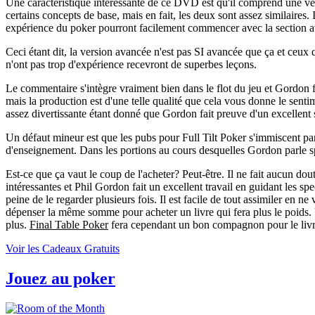
Une caractéristique intéressante de ce DVD est qu'il comprend une ver
certains concepts de base, mais en fait, les deux sont assez similaires
expérience du poker pourront facilement commencer avec la section 
Ceci étant dit, la version avancée n'est pas SI avancée que ça et ceux
n'ont pas trop d'expérience recevront de superbes leçons.
Le commentaire s'intègre vraiment bien dans le flot du jeu et Gordon fait 
mais la production est d'une telle qualité que cela vous donne le senti
assez divertissante étant donné que Gordon fait preuve d'un excellent 
Un défaut mineur est que les pubs pour Full Tilt Poker s'immiscent par
d'enseignement. Dans les portions au cours desquelles Gordon parle spéc
Est-ce que ça vaut le coup de l'acheter? Peut-être. Il ne fait aucun do
intéressantes et Phil Gordon fait un excellent travail en guidant les spe
peine de le regarder plusieurs fois. Il est facile de tout assimiler en
dépenser la même somme pour acheter un livre qui fera plus le poids. U
plus.
Final Table Poker
fera cependant un bon compagnon pour le livre
Voir les Cadeaux Gratuits
Jouez au poker