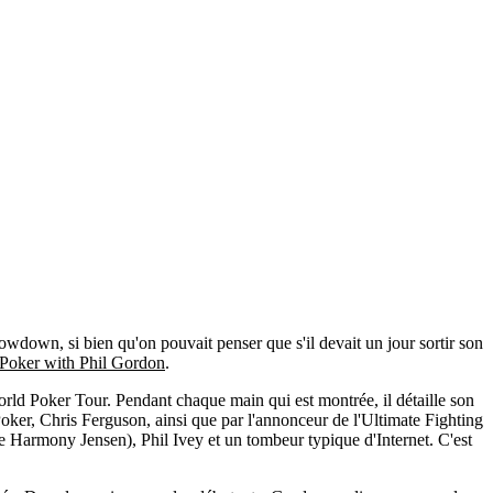
howdown, si bien qu'on pouvait penser que s'il devait un jour sortir son
 Poker with Phil Gordon
.
orld Poker Tour. Pendant chaque main qui est montrée, il détaille son
 Poker, Chris Ferguson, ainsi que par l'annonceur de l'Ultimate Fighting
le Harmony Jensen), Phil Ivey et un tombeur typique d'Internet. C'est