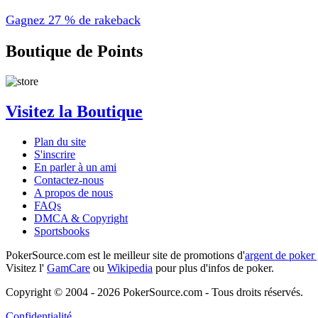
Gagnez 27 % de rakeback
Boutique de Points
Visitez la Boutique
Plan du site
S'inscrire
En parler à un ami
Contactez-nous
A propos de nous
FAQs
DMCA & Copyright
Sportsbooks
PokerSource.com est le meilleur site de promotions d'
argent de poker 
Visitez l'
GamCare
ou
Wikipedia
pour plus d'infos de poker.
Copyright © 2004 - 2026 PokerSource.com - Tous droits réservés.
Confidentialité