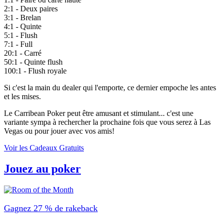
2:1 - Deux paires
3:1 - Brelan
4:1 - Quinte
5:1 - Flush
7:1 - Full
20:1 - Carré
50:1 - Quinte flush
100:1 - Flush royale
Si c'est la main du dealer qui l'emporte, ce dernier empoche les antes
et les mises.
Le Carribean Poker peut être amusant et stimulant... c'est une
variante sympa à rechercher la prochaine fois que vous serez à Las
Vegas ou pour jouer avec vos amis!
Voir les Cadeaux Gratuits
Jouez au poker
Gagnez 27 % de rakeback