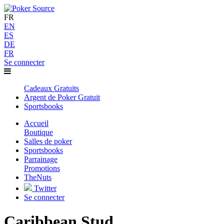
FR
EN
ES
DE
FR
Se connecter
Cadeaux Gratuits
Argent de Poker Gratuit
Sportsbooks
Accueil
Boutique
Salles de poker
Sportsbooks
Parrainage
Promotions
TheNuts
Twitter
Se connecter
Caribbean Stud