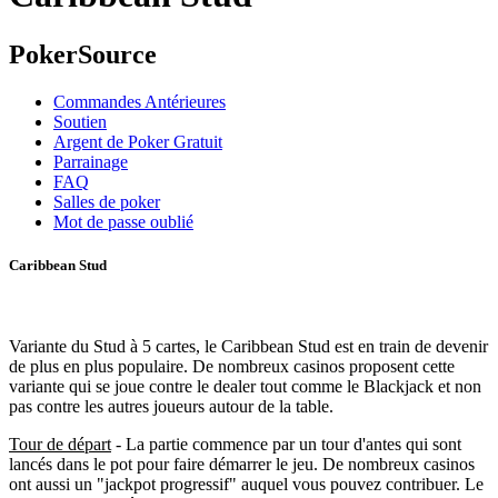
PokerSource
Commandes Antérieures
Soutien
Argent de Poker Gratuit
Parrainage
FAQ
Salles de poker
Mot de passe oublié
Caribbean Stud
Variante du Stud à 5 cartes, le Caribbean Stud est en train de devenir
de plus en plus populaire. De nombreux casinos proposent cette
variante qui se joue contre le dealer tout comme le Blackjack et non
pas contre les autres joueurs autour de la table.
Tour de départ
- La partie commence par un tour d'antes qui sont
lancés dans le pot pour faire démarrer le jeu. De nombreux casinos
ont aussi un "jackpot progressif" auquel vous pouvez contribuer. Le