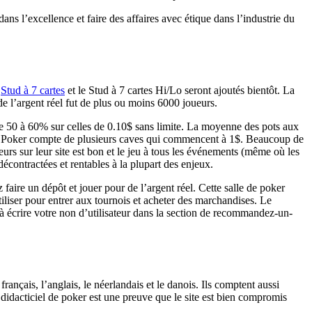
ns l’excellence et faire des affaires avec étique dans l’industrie du
e
Stud à 7 cartes
et le Stud à 7 cartes Hi/Lo seront ajoutés bientôt. La
 l’argent réel fut de plus ou moins 6000 joueurs.
 de 50 à 60% sur celles de 0.10$ sans limite. La moyenne des pots aux
rest Poker compte de plusieurs caves qui commencent à 1$. Beaucoup de
urs sur leur site est bon et le jeu à tous les événements (même où les
décontractées et rentables à la plupart des enjeux.
faire un dépôt et jouer pour de l’argent réel. Cette salle de poker
liser pour entrer aux tournois et acheter des marchandises. Le
écrire votre non d’utilisateur dans la section de recommandez-un-
français, l’anglais, le néerlandais et le danois. Ils comptent aussi
idacticiel de poker est une preuve que le site est bien compromis