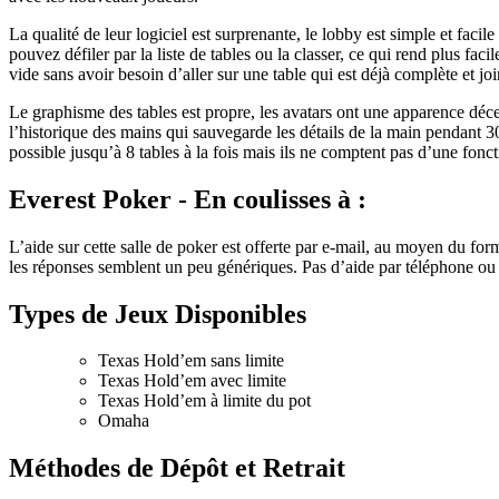
La qualité de leur logiciel est surprenante, le lobby est simple et facil
pouvez défiler par la liste de tables ou la classer, ce qui rend plus faci
vide sans avoir besoin d’aller sur une table qui est déjà complète et join
Le graphisme des tables est propre, les avatars ont une apparence décent
l’historique des mains qui sauvegarde les détails de la main pendant 30
possible jusqu’à 8 tables à la fois mais ils ne comptent pas d’une fonc
Everest Poker - En coulisses à :
L’aide sur cette salle de poker est offerte par e-mail, au moyen du fo
les réponses semblent un peu génériques. Pas d’aide par téléphone ou 
Types de Jeux Disponibles
Texas Hold’em sans limite
Texas Hold’em avec limite
Texas Hold’em à limite du pot
Omaha
Méthodes de Dépôt et Retrait