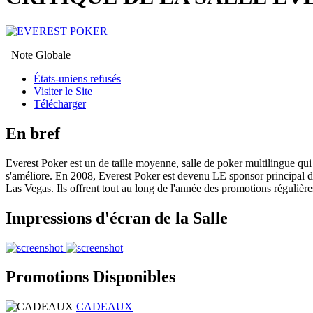
Note Globale
États-uniens refusés
Visiter le Site
Télécharger
En bref
Everest Poker est un
de taille moyenne
, salle
de poker
multilingue
qui
s'améliore. En 2008, Everest Poker est devenu LE sponsor principal 
Las Vegas. Ils offrent tout au long de l'année des promotions réguliè
Impressions d'écran de la Salle
Promotions Disponibles
CADEAUX