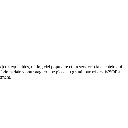
s jeux équitables, un logiciel populaire et un service à la clientèle qui
s hebdomadaires pour gagner une place au grand tournoi des WSOP à
uement.