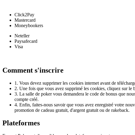
Click2Pay
Mastercard
Moneybookers
Neteller
Paysafecard
Visa
Comment s'inscrire
1. Vous devez supprimer les cookies internet avant de télécharge
2. Une fois que vous avez supprimé les cookies, cliquez sur le b
3. La salle de poker vous demandera le code de bonus que nous
compte créé.
4. Enfin, faites-nous savoir que vous avez enregistré votre nou
promotion de cadeau gratuit, d'argent gratuit ou de rakeback.
Plateformes