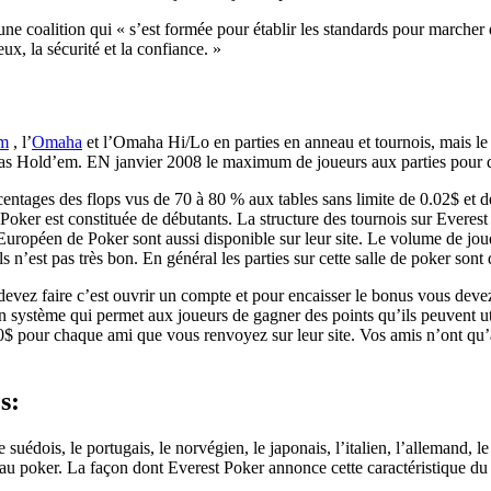
e coalition qui « s’est formée pour établir les standards pour marcher da
ux, la sécurité et la confiance. »
em
, l’
Omaha
et l’Omaha Hi/Lo en parties en anneau et tournois, mais l
exas Hold’em. EN janvier 2008 le maximum de joueurs aux parties pour de
rcentages des flops vus de 70 à 80 % aux tables sans limite de 0.02$ et
t Poker est constituée de débutants. La structure des tournois sur Eve
 Européen de Poker sont aussi disponible sur leur site. Le volume de joue
s n’est pas très bon. En général les parties sur cette salle de poker sont 
evez faire c’est ouvrir un compte et pour encaisser le bonus vous devez 
système qui permet aux joueurs de gagner des points qu’ils peuvent uti
pour chaque ami que vous renvoyez sur leur site. Vos amis n’ont qu’à 
s:
uédois, le portugais, le norvégien, le japonais, l’italien, l’allemand, le 
 poker. La façon dont Everest Poker annonce cette caractéristique du d