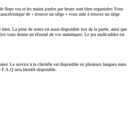
ge de flops vus et les mains jouées par heure sont bien organisées Vous
La caractéristique de « trouver un siège » vous aide à trouver un siège
ien. La prise de notes est aussi disponible lors de la partie, ainsi que
ctive vous donne un résumé de vos statistiques. Le jeu multi-tables est
er. Le service à la clientèle est disponible en plusieurs langues mais
 F.A.Q sera bientôt disponible.