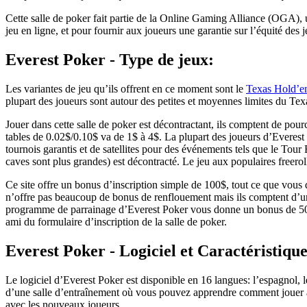
Cette salle de poker fait partie de la Online Gaming Alliance (OGA), un
jeu en ligne, et pour fournir aux joueurs une garantie sur l’équité des je
Everest Poker - Type de jeux:
Les variantes de jeu qu’ils offrent en ce moment sont le
Texas Hold’
plupart des joueurs sont autour des petites et moyennes limites du T
Jouer dans cette salle de poker est décontractant, ils comptent de pou
tables de 0.02$/0.10$ va de 1$ à 4$. La plupart des joueurs d’Everes
tournois garantis et de satellites pour des événements tels que le Tour
caves sont plus grandes) est décontracté. Le jeu aux populaires freeroll
Ce site offre un bonus d’inscription simple de 100$, tout ce que vous d
n’offre pas beaucoup de bonus de renflouement mais ils comptent d’un 
programme de parrainage d’Everest Poker vous donne un bonus de 50$ 
ami du formulaire d’inscription de la salle de poker.
Everest Poker - Logiciel et Caractéristique
Le logiciel d’Everest Poker est disponible en 16 langues: l’espagnol, le s
d’une salle d’entraînement où vous pouvez apprendre comment jouer au
avec les nouveaux joueurs.