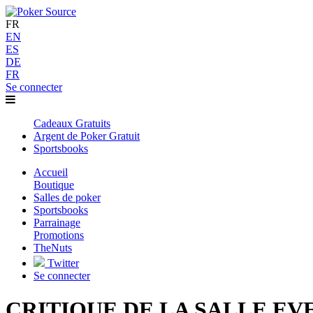
FR
EN
ES
DE
FR
Se connecter
Cadeaux Gratuits
Argent de Poker Gratuit
Sportsbooks
Accueil
Boutique
Salles de poker
Sportsbooks
Parrainage
Promotions
TheNuts
Twitter
Se connecter
CRITIQUE DE LA SALLE E