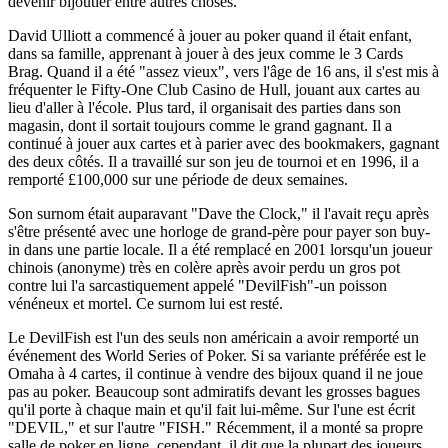
devenir bijoutier entre autres choses.
David Ulliott a commencé à jouer au poker quand il était enfant,
dans sa famille, apprenant à jouer à des jeux comme le 3 Cards
Brag. Quand il a été "assez vieux", vers l'âge de 16 ans, il s'est mis à
fréquenter le Fifty-One Club Casino de Hull, jouant aux cartes au
lieu d'aller à l'école. Plus tard, il organisait des parties dans son
magasin, dont il sortait toujours comme le grand gagnant. Il a
continué à jouer aux cartes et à parier avec des bookmakers, gagnant
des deux côtés. Il a travaillé sur son jeu de tournoi et en 1996, il a
remporté £100,000 sur une période de deux semaines.
Son surnom était auparavant "Dave the Clock," il l'avait reçu après
s'être présenté avec une horloge de grand-père pour payer son buy-
in dans une partie locale. Il a été remplacé en 2001 lorsqu'un joueur
chinois (anonyme) très en colère après avoir perdu un gros pot
contre lui l'a sarcastiquement appelé "DevilFish"-un poisson
vénéneux et mortel. Ce surnom lui est resté.
Le DevilFish est l'un des seuls non américain a avoir remporté un
événement des World Series of Poker. Si sa variante préférée est le
Omaha à 4 cartes, il continue à vendre des bijoux quand il ne joue
pas au poker. Beaucoup sont admiratifs devant les grosses bagues
qu'il porte à chaque main et qu'il fait lui-même. Sur l'une est écrit
"DEVIL," et sur l'autre "FISH." Récemment, il a monté sa propre
salle de poker en ligne, cependant, il dit que la plupart des joueurs